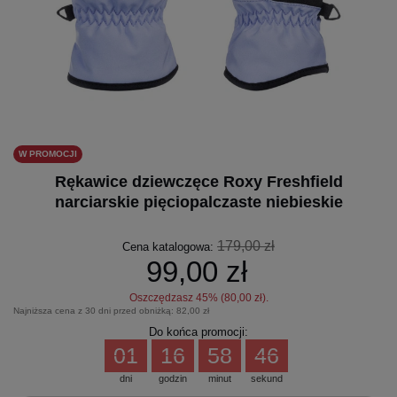
W PROMOCJI
Rękawice dziewczęce Roxy Freshfield
narciarskie pięciopalczaste niebieskie
179,00 zł
Cena katalogowa:
99,00 zł
Oszczędzasz
45
% (
80,00 zł
).
Najniższa cena z 30 dni przed obniżką:
82,00 zł
Do końca promocji:
01
16
58
46
dni
godzin
minut
sekund