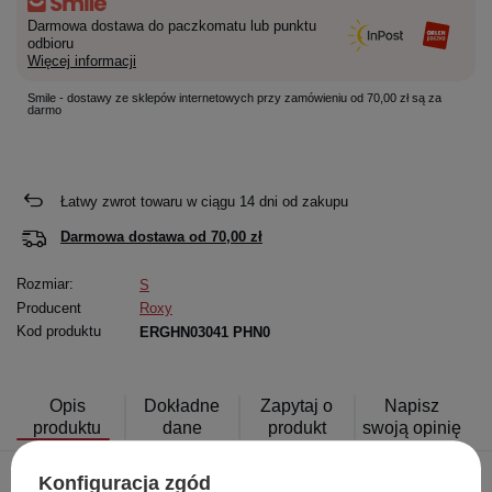
Darmowa dostawa do paczkomatu lub punktu
odbioru
Więcej informacji
Smile - dostawy ze sklepów internetowych przy zamówieniu od 70,00 zł są za
darmo
Łatwy zwrot towaru w ciągu
14
dni od zakupu
Darmowa dostawa od
70,00 zł
Rozmiar:
S
Producent
Roxy
Kod produktu
ERGHN03041 PHN0
Opis
Dokładne
Zapytaj o
Napisz
produktu
dane
produkt
swoją opinię
Konfiguracja zgód