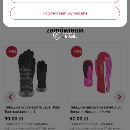
ułatwia trzymanie kijków narciarskich.
Wybierz rękawice
Roxy Freshfield
i postaw na sprawdzone
Potwierdzam wymagane
rozwiązania, które zapewnią komfort przez cały dzień na stoku.
Stwórz zestaw i dodaj do
zamówienia
59%
56%
Rękawice młodzieżowe Level Jolie
Rękawice narciarskie Level Dudy
Teen narciarskie r. L
zimowe dziecięce różowe
99,00 zł
57,00 zł
Cena katalogowa:
239,00 zł
Cena katalogowa:
129,00 zł
Najniższa cena w okresie 30 dni przed
Najniższa cena w okresie 30 dni przed