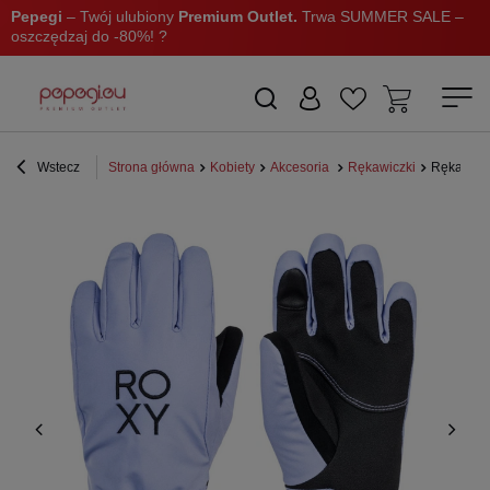
Pepegi
– Twój ulubiony
Premium Outlet.
Trwa SUMMER SALE –
oszczędzaj do -80%! ?
Wstecz
Strona główna
Kobiety
Akcesoria
Rękawiczki
Rękawice 