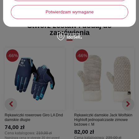
Potwierdzam wymagane
Stwórz zestaw i dodaj do
zamówienia
66%
66%
Rękawiczki rowerowe Giro LA Dnd
Rękawiczki damskie Jack Wolfskin
damskie długie
Highloft jednopalczaste zimowe
beżowe r. M
74,00 zł
82,00 zł
Cena katalogowa:
219,00 zł
Cena katalogowa:
239,00 zł
Najniższa cena w okresie 30 dni przed