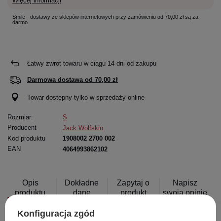
Więcej informacji
Smile - dostawy ze sklepów internetowych przy zamówieniu od 70,00 zł są za
darmo
Łatwy zwrot towaru w ciągu
14
dni od zakupu
Darmowa dostawa od
70,00 zł
Towar dostępny tylko w sprzedaży online
Rozmiar:
S
Producent
Jack Wolfskin
Kod produktu
1908002 2700 002
EAN
4064993862102
Opis
Dokładne
Zapytaj o
Napisz
produktu
dane
produkt
swoją opinię
Konfiguracja zgód