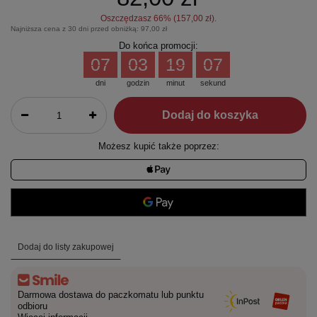
Oszczędzasz
66
% (
157,00 zł
).
Najniższa cena z 30 dni przed obniżką:
97,00 zł
Do końca promocji:
07
03
19
07
dni
godzin
minut
sekund
Dodaj do koszyka
Możesz kupić także poprzez:
Dodaj do listy zakupowej
Darmowa dostawa do paczkomatu lub punktu
odbioru