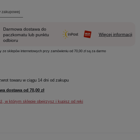
ty zakupowej
Darmowa dostawa do
Więcej informacji
paczkomatu lub punktu
odbioru
y ze sklepów internetowych przy zamówieniu od 70,00 zł są za darmo
zwrot towaru w ciągu
14
dni od zakupu
wa dostawa od
70,00 zł
, w którym sklepie obejrzysz i kupisz od ręki