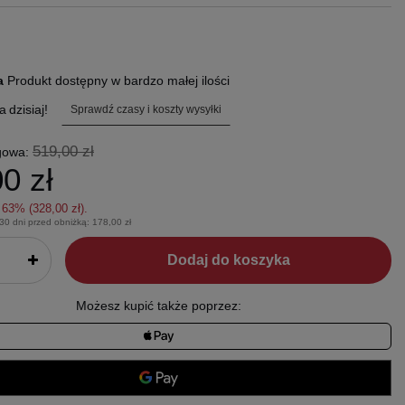
ra
Produkt dostępny w bardzo małej ilości
a
dzisiaj!
Sprawdź czasy i koszty wysyłki
519,00 zł
gowa:
0 zł
z
63
% (
328,00 zł
).
 30 dni przed obniżką:
178,00 zł
Dodaj do koszyka
Możesz kupić także poprzez: