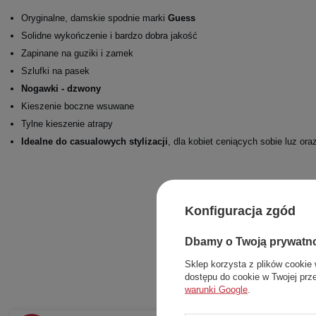
Oryginalne, damskie spodnie marki
Guess
Solidne wykończenie i bardzo dobra jakość
Zapinane na guziki i zamek
Szlufki na pasek
Nogawki - dzwony
Kieszenie boczne wsuwane
Tylne kieszenie atrapy
Idealne do casualowych stylizacji
, dla kobiet ceniących sobie luz or
Konfiguracja zgód
Dbamy o Twoją prywatn
Sklep korzysta z plików cookie 
dostępu do cookie w Twojej prz
warunki Google
.