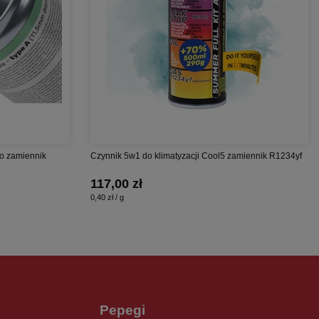
co zamiennik
Czynnik 5w1 do klimatyzacji Cool5 zamiennik R1234yf
117,00 zł
0,40 zł / g
Pepegi