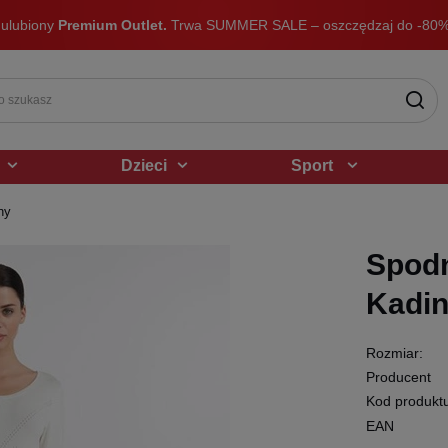
 ulubiony
Premium Outlet.
Trwa SUMMER SALE – oszczędzaj do -80%
Dzieci
Sport
ny
Spod
Kadin
Rozmiar:
Producent
Kod produkt
EAN