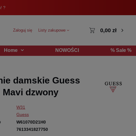
! ?
0,00 zł
Zaloguj się
Listy zakupowe
NOWOŚCI
% Sale %
Home
nie damskie Guess
 Mavi dzwony
W31
Guess
u
W61070D21H0
7613341827750