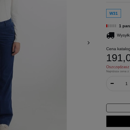
W31
1 pa
Wysyłk
Cena katalo
191,0
Oszczędzas
Najniższa cena z