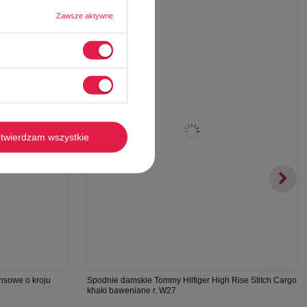
-
48%
Zawsze aktywne
twierdzam wszystkie
nsowe o kroju
Spodnie damskie Tommy Hilfiger High Rise Stitch Cargo
khaki baweniane r. W27