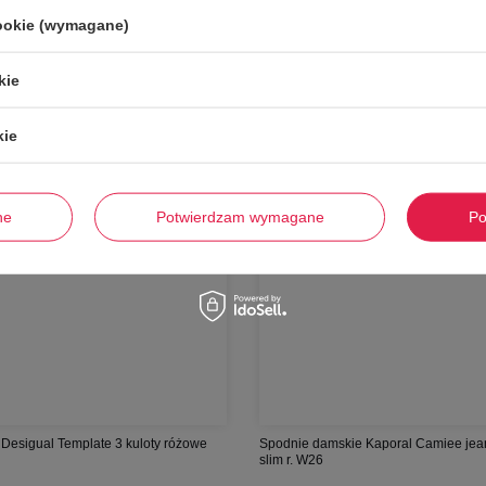
-
58%
cookie (wymagane)
kie
kie
ne
Potwierdzam wymagane
Po
Desigual Template 3 kuloty różowe
Spodnie damskie Kaporal Camiee jea
slim r. W26