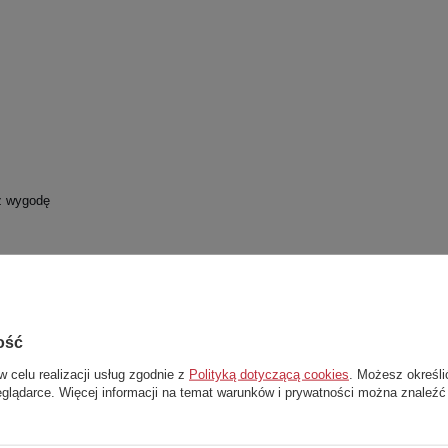
az wygodę
ość
Stwórz zestaw i dodaj do zamówienia
w celu realizacji usług zgodnie z
Polityką dotyczącą cookies
. Możesz określi
eglądarce. Więcej informacji na temat warunków i prywatności można znaleźć