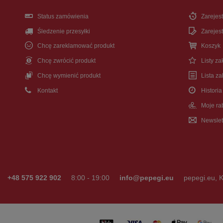
Status zamówienia
Zarejest
Śledzenie przesyłki
Zarejest
Chcę zareklamować produkt
Koszyk
Chcę zwrócić produkt
Listy z
Chcę wymienić produkt
Lista z
Kontakt
Historia
Moje ra
Newslet
+48 575 922 902
8:00 - 19:00
info@pepegi.eu
pepegi.eu
,
K