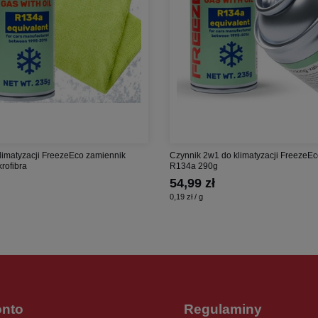
limatyzacji FreezeEco zamiennik
Czynnik 2w1 do klimatyzacji FreezeE
rofibra
R134a 290g
54,99 zł
0,19 zł / g
onto
Regulaminy