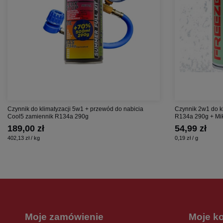
Czynnik do klimatyzacji 5w1 + przewód do nabicia
Czynnik 2w1 do k
Cool5 zamiennik R134a 290g
R134a 290g + Mik
189,00 zł
54,99 zł
402,13 zł / kg
0,19 zł / g
Moje zamówienie
Moje k