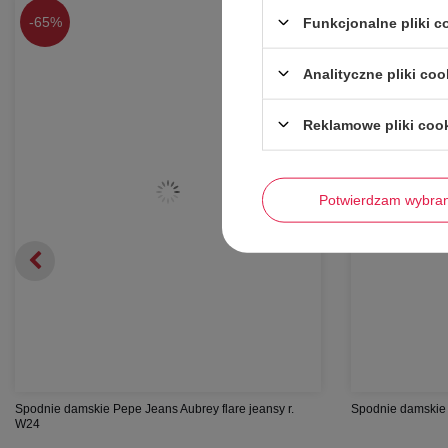
-
65%
-
57%
Funkcjonalne pliki 
Analityczne pliki coo
Reklamowe pliki coo
Potwierdzam wybra
Spodnie damskie Pepe Jeans Aubrey flare jeansy r.
Spodnie damskie 
W24