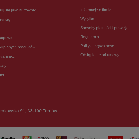
Informacje o firmie
ruj się jako hurtownik
Wysyłka
ruj się
Sposoby płatności i prowizje
Regulamin
akupowe
Polityka prywatności
akupionych produktów
Odstąpienie od umowy
 transakcji
baty
ter
rakowska 91
,
33-100
Tarnów