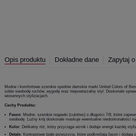
Opis produktu
Dokładne dane
Zapytaj o
Modne i komfortowe szerokie spodnie damskie marki United Colors of Bene
sobie swobodę ruchów, wygodę oraz niepowtarzalny styl. Doskonale sprawd
wiosennych stylizacjach.
Cechy Produktu:
Fason
: Modne, szerokie nogawki (culottes) o długości 7/8, które zape
swobodę. Luźny krój doskonale maskuje ewentualne niedoskonałości sy
Kolor
: Delikatny róż, który przyciąga wzrok i dodaje energii każdej styliz
Detale
: Kontrastowe białe przeszycia, które podkreślają fason i dodają