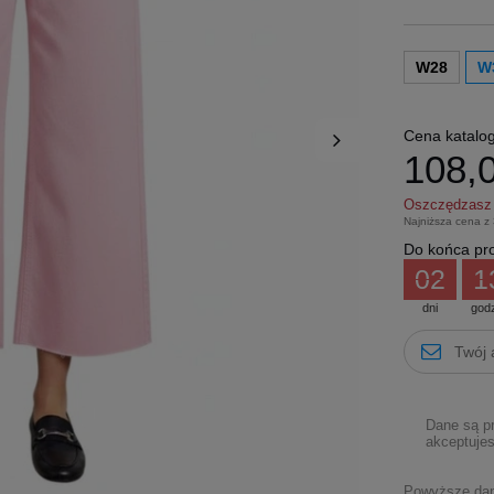
W28
W
Cena katalo
108,0
Oszczędzas
Najniższa cena z
Do końca pro
02
1
dni
god
Dane są p
akceptujes
Powyższe dane