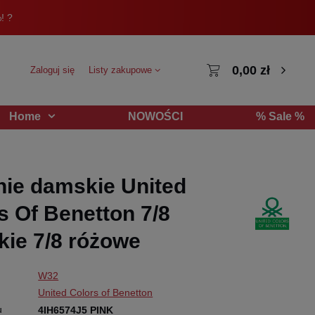
! ?
0,00 zł
Zaloguj się
Listy zakupowe
NOWOŚCI
% Sale %
Home
ie damskie United
s Of Benetton 7/8
kie 7/8 różowe
W32
United Colors of Benetton
u
4IH6574J5 PINK