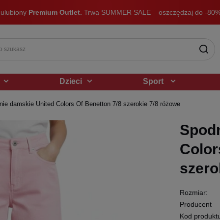
 ulubiony
Premium Outlet.
Trwa SUMMER SALE – oszczędzaj do -80%
Dzieci
Sport
ie damskie United Colors Of Benetton 7/8 szerokie 7/8 różowe
Spodn
Color
szero
Rozmiar:
Producent
Kod produkt