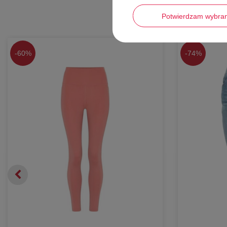
Potwierdzam wybra
-
60%
-
74%