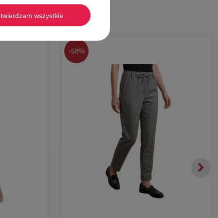
twierdzam wszystkie
-
58%