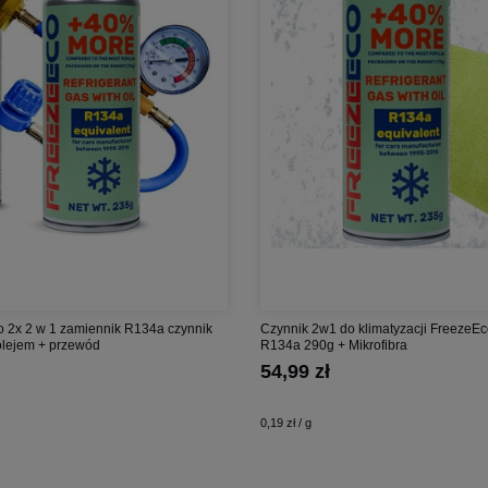
 2x 2 w 1 zamiennik R134a czynnik
Czynnik 2w1 do klimatyzacji FreezeE
 olejem + przewód
R134a 290g + Mikrofibra
54,99 zł
0,19 zł / g