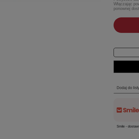
Włączając pow
ponownej dost
Dodaj do lis
Smile - dostaw