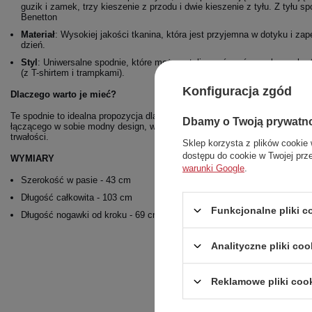
guzik i zamek, trzy kieszenie z przodu i dwie kieszenie z tyłu. Z tyłu s
Benetton
Materiał
: Wysokiej jakości tkanina, która jest przyjemna w dotyku i za
dzień.
Styl
: Uniwersalne spodnie, które można stylizować zarówno elegancko (z 
(z T-shirtem i trampkami).
Konfiguracja zgód
Dlaczego warto je mieć?
Te spodnie to idealna propozycja dla kobiet, które szukają oryginalnego e
Dbamy o Twoją prywatn
łączącego w sobie modny design, wysoką jakość i niezrównany komfort. Be
trwałości.
Sklep korzysta z plików cookie 
dostępu do cookie w Twojej prz
WYMIARY
warunki Google
.
Szerokość w pasie - 43 cm
Długość całkowita - 103 cm
Funkcjonalne pliki 
Długość nogawki od kroku - 69 cm
Analityczne pliki coo
Reklamowe pliki coo