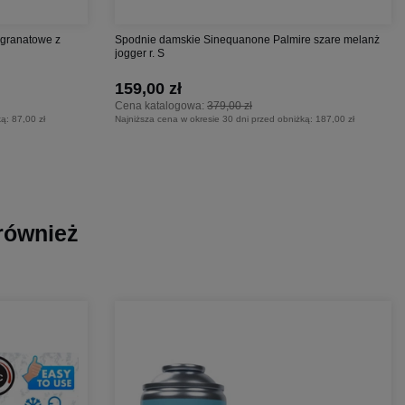
granatowe z
Spodnie damskie Sinequanone Palmire szare melanż
jogger r. S
159,00 zł
Cena katalogowa:
379,00 zł
ką:
87,00 zł
Najniższa cena w okresie 30 dni przed obniżką:
187,00 zł
 również