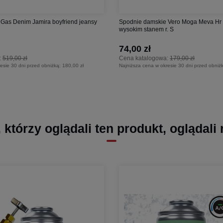
Gas Denim Jamira boyfriend jeansy
Spodnie damskie Vero Moga Meva Hr 
wysokim stanem r. S
74,00 zł
:
519,00 zł
Cena katalogowa:
179,00 zł
esie 30 dni przed obniżką:
180,00 zł
Najniższa cena w okresie 30 dni przed obniż
, którzy oglądali ten produkt, oglądali