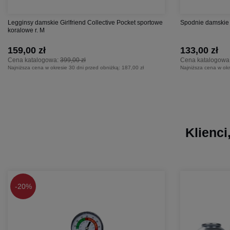
Legginsy damskie Girlfriend Collective Pocket sportowe
Spodnie damskie 
koralowe r. M
159,00 zł
133,00 zł
Cena katalogowa:
399,00 zł
Cena katalogowa
Najniższa cena w okresie 30 dni przed obniżką:
187,00 zł
Najniższa cena w okr
Klienci
-
20%