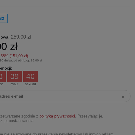
32
259,00 zł
gowa:
0 zł
z
58
% (
151,00 zł
).
 30 dni przed obniżką:
89,00 zł
mocji:
3
39
45
zin
minut
sekund
rzetwarzane zgodnie z
polityką prywatności
. Przesyłając je,
z jej postanowienia.
 nie są używane do przesyłania newsletterów lub innych reklam.