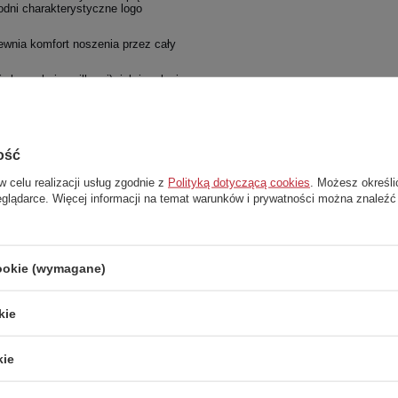
podni charakterystyczne logo
pewnia komfort noszenia przez cały
koszulą i szpilkami), jak i na luzie
lementu do swojej garderoby,
ość
netton to gwarancja stylu i
w celu realizacji usług zgodnie z
Polityką dotyczącą cookies
. Możesz określi
eglądarce. Więcej informacji na temat warunków i prywatności można znaleźć
cookie (wymagane)
kie
kie