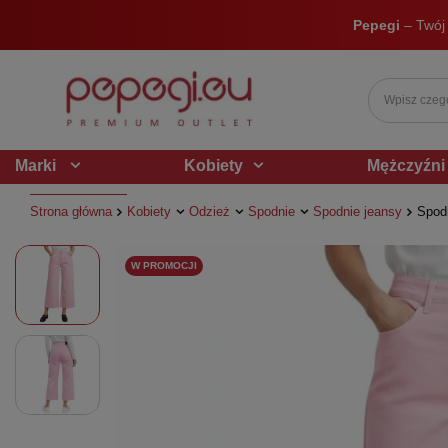
Pepegi
– Twój
Marki
Kobiety
Mężczyźni
Strona główna
Kobiety
Odzież
Spodnie
Spodnie jeansy
Spodn
W PROMOCJI