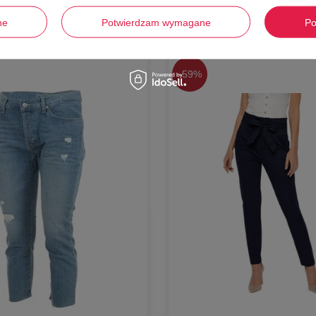
Stwórz zestaw i dodaj do zamówienia
ne
Potwierdzam wymagane
Po
-
59%