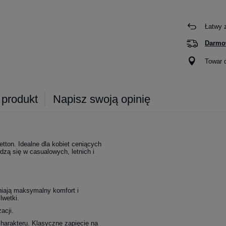
Łatwy 
Darmo
Towar 
 produkt
Napisz swoją opinię
tton. Idealne dla kobiet ceniących
zą się w casualowych, letnich i
wniają maksymalny komfort i
lwetki.
acji.
 charakteru. Klasyczne zapięcie na