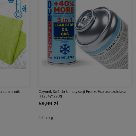
co zamiennik
Czynnik 3w1 do klimatyzacji FreezeEco uszczelniacz
R1234yf 290g
59,99 zł
0,21 zł / g